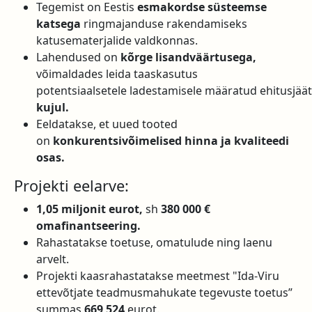
Tegemist on Eestis
esmakordse süsteemse
katsega
ringmajanduse rakendamiseks
katusematerjalide valdkonnas.
Lahendused on
kõrge lisandväärtusega,
võimaldades leida taaskasutus
potentsiaalsetele ladestamisele määratud ehitusjä
kujul.
Eeldatakse, et uued tooted
on
konkurentsivõimelised hinna ja kvaliteedi
osas.
Projekti eelarve:
1,05 miljonit eurot,
sh
380 000 €
omafinantseering.
Rahastatakse toetuse, omatulude ning laenu
arvelt.
Projekti kaasrahastatakse meetmest "Ida-Viru
ettevõtjate teadmusmahukate tegevuste toetus”
summas
669 524
eurot.