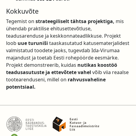
Kokkuvõte
Tegemist on
strateegiliselt tähtsa projektiga,
mis
ühendab praktilise ehitusettevõtluse,
teadusarenduse ja keskkonnateadlikkuse. Projekt
loob
uue turuniši
taaskasutatud katusematerjalidest
valmistatud toodete jaoks, tugevdab Ida-Virumaa
majandust ja toetab Eesti rohepöörde eesmärke.
Projekt demonstreerib, kuidas
nutikas koostöö
teadusasutuste ja ettevõtete vahel
võib viia reaalse
tootearenduseni, millel on
rahvusvaheline
potentsiaal.