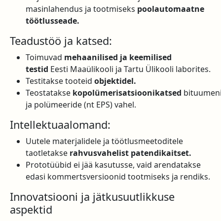
masinlahendus ja tootmiseks
poolautomaatne
töötlusseade.
Teadustöö ja katsed:
Toimuvad
mehaanilised ja keemilised
testid
Eesti Maaülikooli ja Tartu Ülikooli laborites.
Testitakse tooteid
objektidel.
Teostatakse
kopolümerisatsioonikatsed
bituumen
ja polümeeride (nt EPS) vahel.
Intellektuaalomand:
Uutele materjalidele ja töötlusmeetoditele
taotletakse
rahvusvahelist patendikaitset.
Prototüübid ei jää kasutusse, vaid arendatakse
edasi kommertsversioonid tootmiseks ja rendiks.
Innovatsiooni ja jätkusuutlikkuse
aspektid