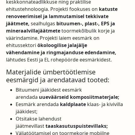
keskkonnateadlikkuse ning praktilise
ehitustehnoloogia. Projekti fookuses on
katuste
renoveerimisel ja lammutamisel tekkivate
jäätmete,
sealhulgas
bituumen-, plast-, EPS ja
mineraalvillajäätmete
toormekõlbulik korje ja
väärindamine. Projekti laiem eesmärk on
ehitussektori
ökoloogilise jalajälje
vähendamine ja ringmajanduse edendamine,
lähtudes Eesti ja EL rohepöörde eesmärkidest.
Materjalide ümbertöötlemise
eesmärgid ja arendatavad tooted:
Bituumeni jääkidest eesmärk
arendada
uueväärseid komposiitmaterjale;
Eesmärk arendada
kaldplaate
klaas- ja kivivilla
jääkidest;
Otsitakse lahendust
jäätmevillast
taaskasutuspuistevillaks;
Väljatöötamisel on toormekorje mobiilne